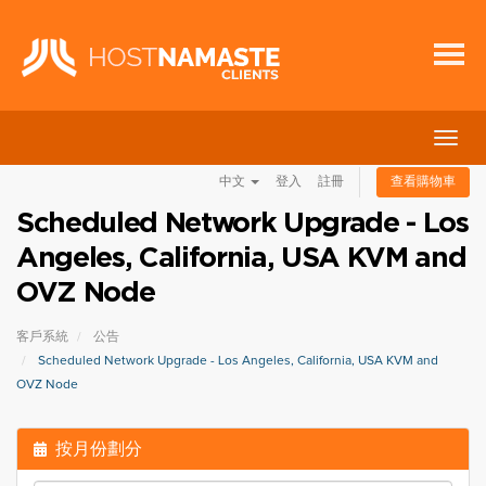
切
換
中文
登入
註冊
查看購物車
導
覽
Scheduled Network Upgrade - Los
Angeles, California, USA KVM and
OVZ Node
客戶系統
公告
Scheduled Network Upgrade - Los Angeles, California, USA KVM and
OVZ Node
按月份劃分